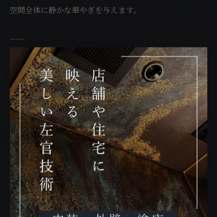
空間全体に静かな華やぎを与えます。
——
冷たさではなく、
やさしさを感じるトップセメントのマイクロセメント。
オパールカウンターデザインは、
美容サロン、ブティック、ラグジュアリーな商業空間に
自然と溶け込み、「ここに居たい」と感じさせる女性的
で上品な存在感を放ちます。
トップセメントは、左官技術とデザイン性を融合させた
次世代のマイクロセメントです。