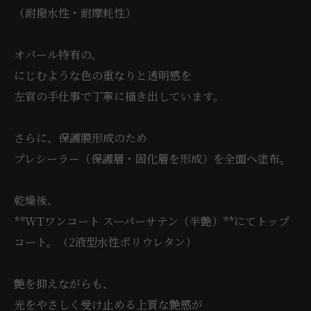
（耐撥水性・耐摩耗性）
オパール特有の、
にじむような色の重なりと透明感を
左官の手仕事で丁寧に描き出しています。
さらに、保護膜形成のため
プレシーラー（保護層・固化層を形成）を全面へ塗布。
乾燥後、
**WTワンコート スーパーサテン（半艶）**にてトップ
コート。（2液型水性ポリウレタン）
艶を抑えながらも、
光をやさしく受け止める上質な艶感が