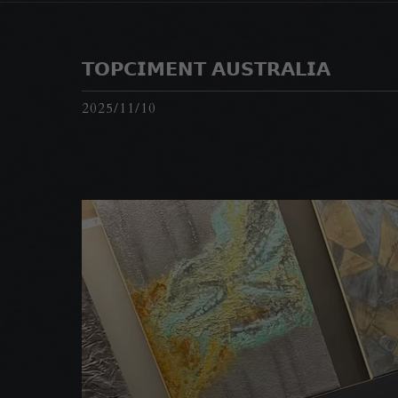
𝗧𝗢𝗣𝗖𝗜𝗠𝗘𝗡𝗧 𝗔𝗨𝗦𝗧𝗥𝗔𝗟𝗜𝗔
2025/11/10