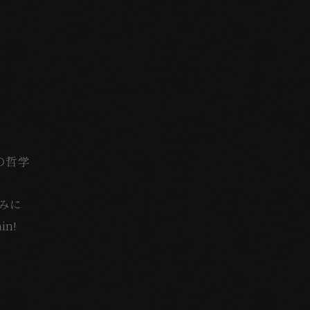
の哲学
しみに
ain!