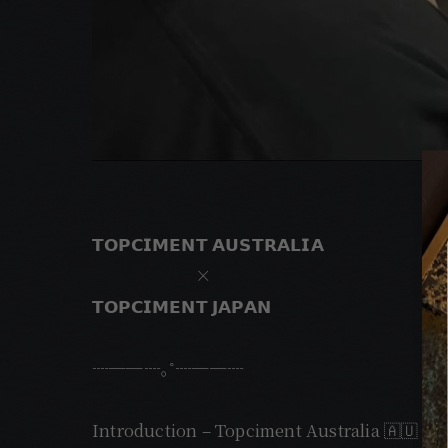
𝗧𝗢𝗣𝗖𝗜𝗠𝗘𝗡𝗧 𝗔𝗨𝗦𝗧𝗥𝗔𝗟𝗜𝗔
×
𝗧𝗢𝗣𝗖𝗜𝗠𝗘𝗡𝗧 𝗝𝗔𝗣𝗔𝗡
┈──┈｡˚┈──┈
Introduction – Topciment Australia 🇦🇺