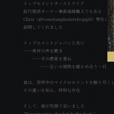
トップセメントオーストラリア
総代理店オーナー兼最高峰職人でもある
Chris（@venetianplastershopqld）弊社に
訪問してくれました
トップセメントジャパンと共に
──素材の声を聴き
──手の感覚を重ね
──互いの情熱を確かめ合う一日
彼は、世界中のマイクロセメントを触り尽く
その違いを知る、特別な存在
そして、彼が笑顔で言いました
“Topciment is absolutely the best.”