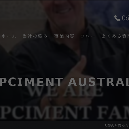
0
ホーム
当社の強み
事業内容
フロー
よくある質
𝗣𝗖𝗜𝗠𝗘𝗡𝗧 𝗔𝗨𝗦𝗧𝗥𝗔
大阪の左官なら