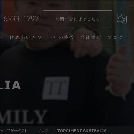
6-6333-1797
お問い合わせはこちら
問
代表あいさつ
当社の特徴
会社概要
ブログ
塗床
コラム
内装工事
𝗜𝗔
外壁工事
土間工事
補修
内村工業株式会社
ブログ
𝗧𝗢𝗣𝗖𝗜𝗠𝗘𝗡𝗧 𝗔𝗨𝗦𝗧𝗥𝗔𝗟𝗜𝗔