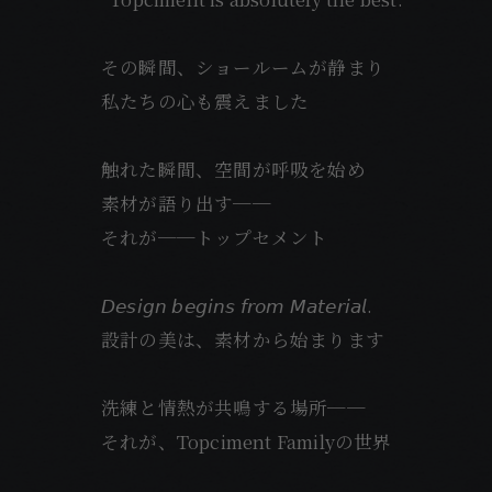
その瞬間、ショールームが静まり
私たちの心も震えました
触れた瞬間、空間が呼吸を始め
素材が語り出す──
それが──トップセメント
𝘋𝘦𝘴𝘪𝘨𝘯 𝘣𝘦𝘨𝘪𝘯𝘴 𝘧𝘳𝘰𝘮 𝘔𝘢𝘵𝘦𝘳𝘪𝘢𝘭.
設計の美は、素材から始まります
洗練と情熱が共鳴する場所──
それが、Topciment Familyの世界